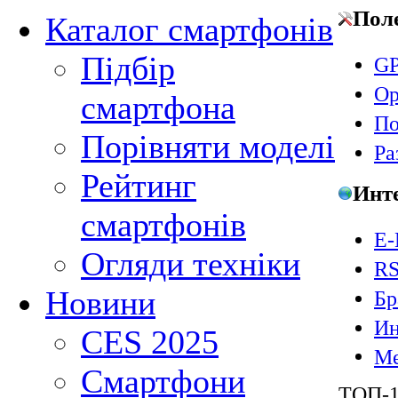
Пол
Каталог смартфонів
Підбір
GP
Ор
смартфона
По
Порівняти моделі
Ра
Рейтинг
Инт
смартфонів
E-
Огляди техніки
RS
Новини
Бр
Ин
CES 2025
Ме
Смартфони
ТОП-1