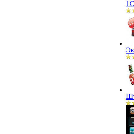
1С
Эк
Шт