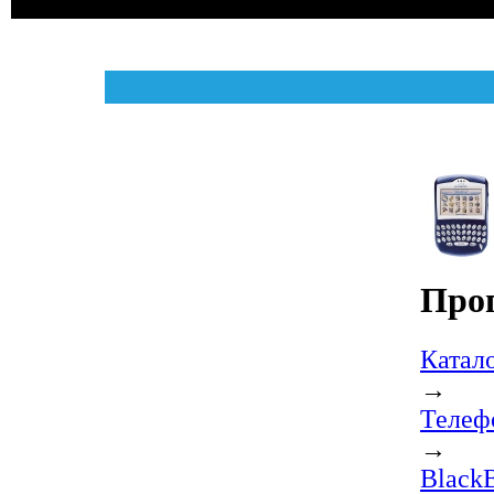
Прог
Катал
→
Телеф
→
BlackB