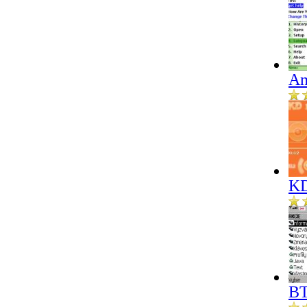
An
KD
BT