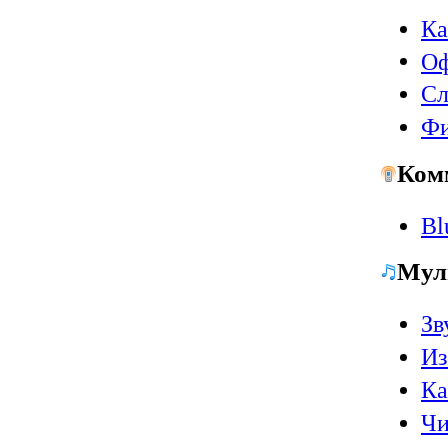
Ка
Оф
Сл
Ф
Ком
Bl
Мул
Зв
Из
Ка
Чи