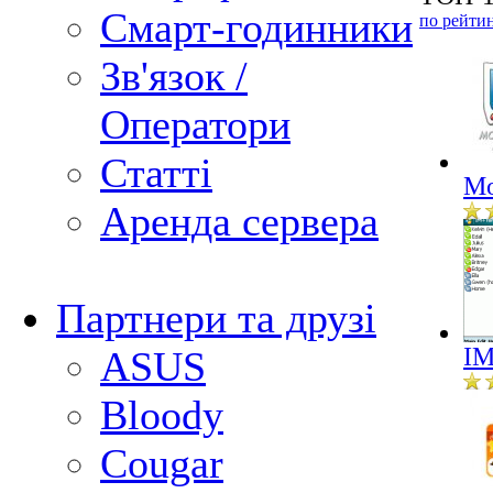
Смарт-годинники
по рейти
Зв'язок /
Оператори
Статті
Mo
Аренда сервера
Партнери та друзі
IM
ASUS
Bloody
Cougar