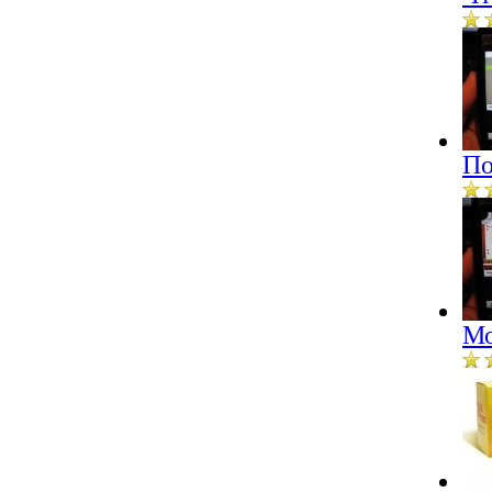
По
Мо