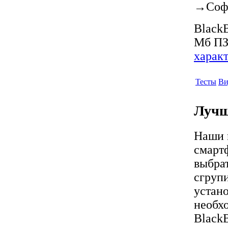
→
Соф
BlackB
Мб ПЗ
харак
Тесты
Ви
Лучш
Наши 
смарт
выбрат
сгрупи
устан
необх
Black