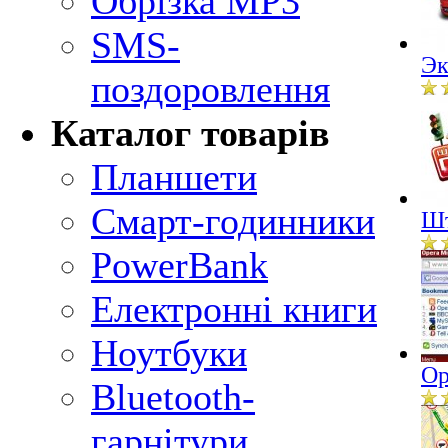
Обрізка MP3
SMS-
Эк
поздоровлення
Каталог товарів
Планшети
Смарт-годинники
Шт
PowerBank
Електронні книги
Ноутбуки
Op
Bluetooth-
гарнітури