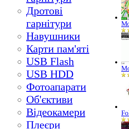
Дротові
гарнітури
Мо
Навушники
Карти пам'яті
USB Flash
Mo
USB HDD
Фотоапарати
Об'єктиви
Відеокамери
Fo
Плеєри