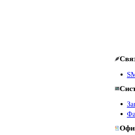
Свя
SM
Сис
За
Фа
Офи