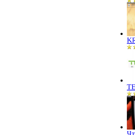
KR
ТЕ
Чт