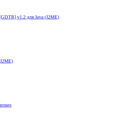
g [GDTR] v1.2 для Java (J2ME)
 (J2ME)
hrones