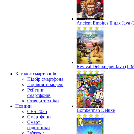
Ancient Empires II для Java 
Revival Deluxe для Java (J2
Каталог смартфонів
Підбір смартфона
Порівняти моделі
Рейтинг
смартфонів
Огляди техніки
Новини
Bomberman Deluxe
CES 2025
Смартфони
Смарт-
годинники
Зв'язок /