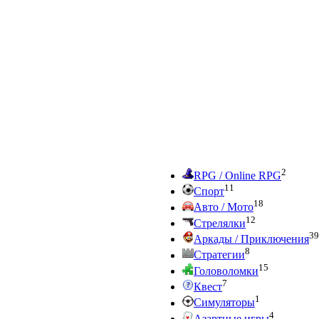
2
RPG / Online RPG
11
Спорт
18
Авто / Мото
12
Стрелялки
39
Аркады / Приключения
8
Стратегии
15
Головоломки
7
Квест
1
Симуляторы
4
Азартные игры