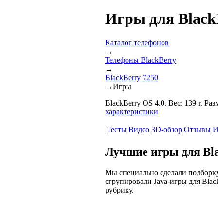
Игры для Black
Каталог телефонов
→
Телефоны BlackBerry
→
BlackBerry 7250
→
Игры
BlackBerry OS 4.0. Вес: 139 г. Р
характеристики
Тесты
Видео
3D-обзор
Отзывы
И
Лучшие игры для Bla
Мы специально сделали подборку
сгрупировали Java-игры для Blac
рубрику.