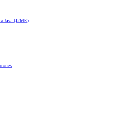
я Java (J2ME)
hrones