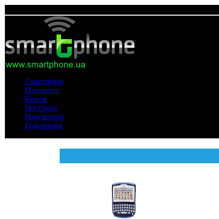
Смартфони
Планшети
Книги
Ноутбуки
Навушники
Годинники