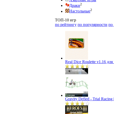
2
Драки
2
Настольные
ТОП-10 игр
по рейтингу
по популярности
по
Real Dice Roulette v1.16 дл
Gravity Defied - Trial Racin