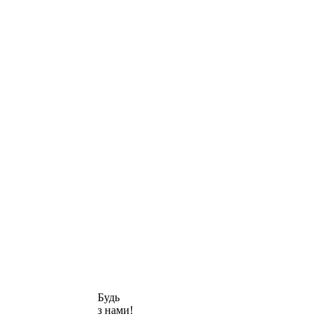
Будь
з нами!