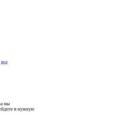
.
все
ва мы
ерейдите в нужную