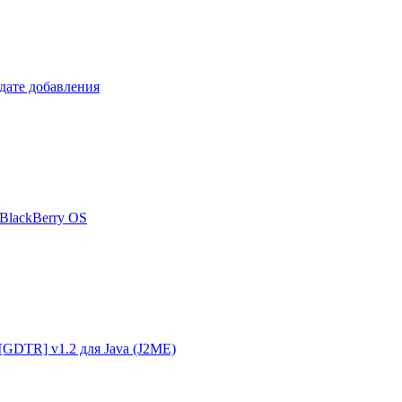
 дате добавления
я BlackBerry OS
g [GDTR] v1.2 для Java (J2ME)