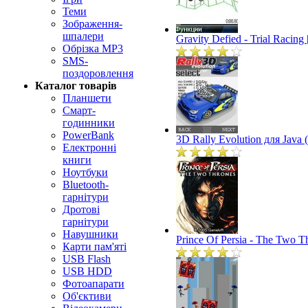
Теми
Зображення-
шпалери
Gravity Defied - Trial Racin
Обрізка MP3
SMS-
поздоровлення
Каталог товарів
Планшети
Смарт-
годинники
PowerBank
3D Rally Evolution для Java
Електронні
книги
Ноутбуки
Bluetooth-
гарнітури
Дротові
гарнітури
Навушники
Prince Of Persia - The Two T
Карти пам'яті
USB Flash
USB HDD
Фотоапарати
Об'єктиви