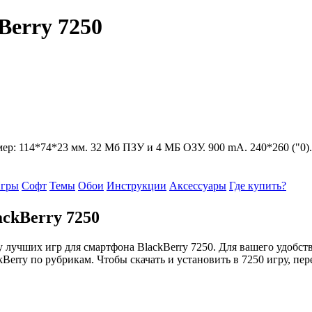
Berry 7250
азмер: 114*74*23 мм. 32 Мб ПЗУ и 4 МБ ОЗУ. 900 mA. 240*260 ("0)
гры
Софт
Темы
Обои
Инструкции
Аксессуары
Где купить?
ckBerry 7250
 лучших игр для смартфона BlackBerry 7250. Для вашего удобст
kBerry по рубрикам. Чтобы скачать и установить в 7250 игру, п