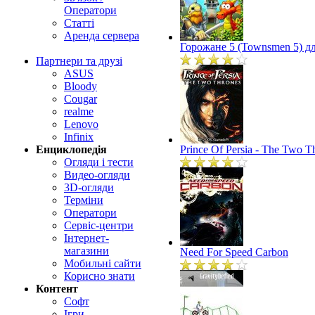
Оператори
Статті
Аренда сервера
Горожане 5 (Townsmen 5) дл
Партнери та друзі
ASUS
Bloody
Cougar
realme
Lenovo
Infinix
Prince Of Persia - The Two T
Енциклопедія
Огляди і тести
Видео-огляди
3D-огляди
Терміни
Оператори
Сервіс-центри
Інтернет-
магазини
Need For Speed Carbon
Мобильні сайти
Корисно знати
Контент
Софт
Ігри